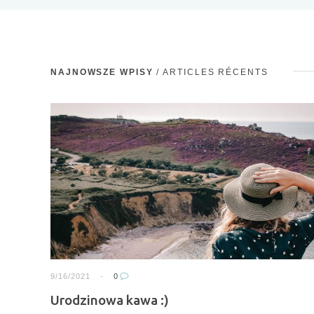
u
NAJNOWSZE WPISY
/ ARTICLES RÉCENTS
W
p
i
s
y
9/16/2021
0
Urodzinowa kawa :)