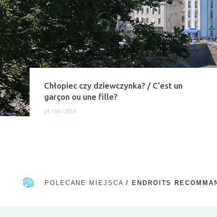
Chłopiec czy dziewczynka? / C’est un
garçon ou une fille?
24 / 09 / 2019
W
y
b
POLECANE MIEJSCA
/ ENDROITS RECOMMA
r
a