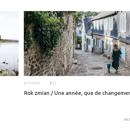
8/23/2020
1
Rok zmian / Une année, que de changemen
OL