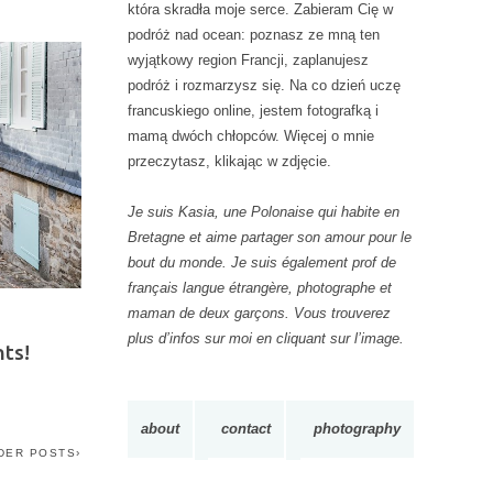
K
która skradła moje serce. Zabieram Cię w
O
podróż nad ocean: poznasz ze mną ten
W
wyjątkowy region Francji, zaplanujesz
E
podróż i rozmarzysz się. Na co dzień uczę
francuskiego online, jestem fotografką i
mamą dwóch chłopców. Więcej o mnie
przeczytasz, klikając w zdjęcie.
Je suis Kasia, une Polonaise qui habite en
Bretagne et aime partager son amour pour le
bout du monde. Je suis également prof de
français langue étrangère, photographe et
maman de deux garçons. Vous trouverez
plus d’infos sur moi en cliquant sur l’image.
ts!
about
contact
photography
DER POSTS›