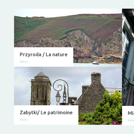
n
a
e
t
Przyroda / La nature
y
k
i
e
t
Zabytki/ Le patrimoine
Mi
a