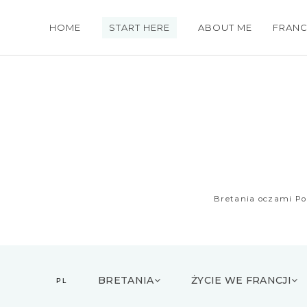
HOME
START HERE
ABOUT ME
FRANC
Bretania oczami Pol
M
e
BRETANIA
ŻYCIE WE FRANCJI
PL
n