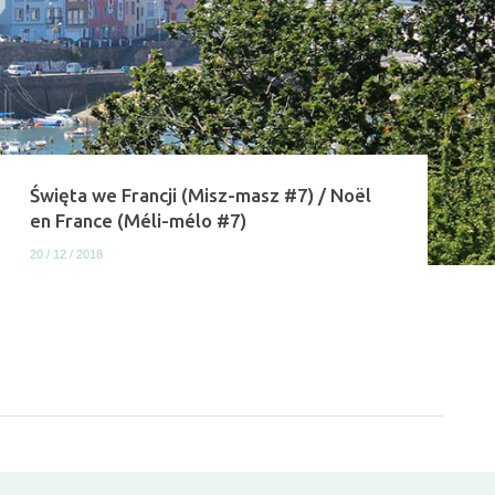
Święta we Francji (Misz-masz #7) / Noël
en France (Méli-mélo #7)
20 / 12 / 2018