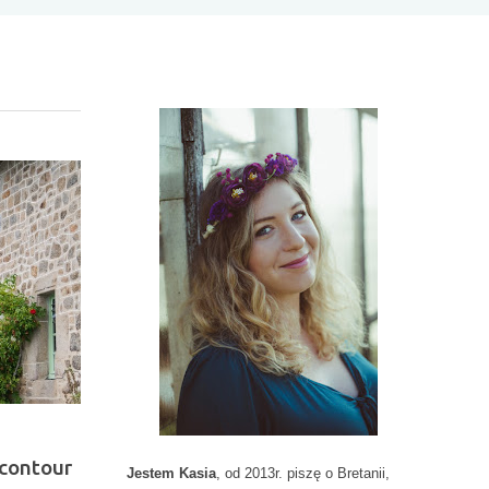
I
N
F
O
R
M
A
C
J
E
D
O
D
A
ncontour
T
Jestem Kasia
, od 2013r. piszę o Bretanii,