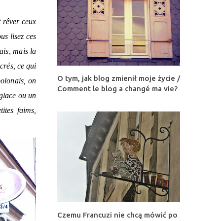
t rêver ceux
us lisez ces
ais, mais la
crés, ce qui
O tym, jak blog zmienił moje życie /
olonais, on
Comment le blog a changé ma vie?
 glace ou un
ites faims,
Czemu Francuzi nie chcą mówić po