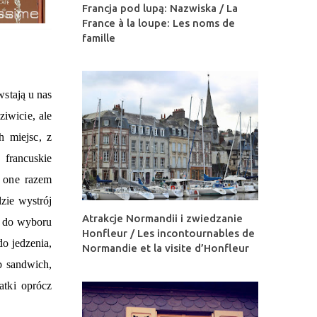
Francja pod lupą: Nazwiska / La
France à la loupe: Les noms de
famille
wstają u nas
ziwicie, ale
h miejsc, z
francuskie
ą one razem
dzie wystrój
Atrakcje Normandii i zwiedzanie
t do wyboru
Honfleur / Les incontournables de
do jedzenia,
Normandie et la visite d’Honfleur
b sandwich,
atki oprócz