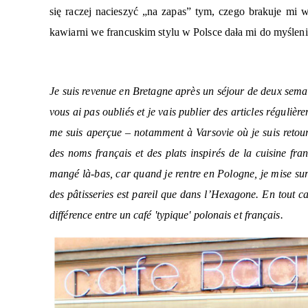
się raczej nacieszyć „na zapas” tym, czego brakuje mi
kawiarni we francuskim stylu w Polsce dała mi do myśleni
Je suis revenue en Bretagne après un séjour de deux sema
vous ai pas oubliés et je vais publier des articles réguliè
me suis aperçue – notamment à Varsovie où je suis retour
des noms français et des plats inspirés de la cuisine fran
mangé là-bas, car quand je rentre en Pologne, je mise sur
des pâtisseries est pareil que dans l’Hexagone. En tout cas
différence entre un café 'typique' polonais et français.