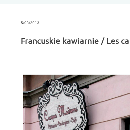
u
5/03/2013
Francuskie kawiarnie / Les c