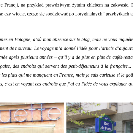
 we Francji, na przykład prawdziwym żytnim chlebem na zakwasie. 
a: czy wiecie, czego się spodziewać po „oryginalnych” przybytkach t
ines en Pologne, d’où mon absence sur le blog, mais ne vous inquiéte
rement de nouveau. Le voyage m’a donné l’idée pour l’article d’aujourd
née après plusieurs années – qu’il y a de plus en plus de cafés-rest
çaise, des endroits qui servent des petit-déjeuneurs à la française...
 les plats qui me manquent en France, mais je suis curieuse si le goû
, c’est en voyant ces endroits que j’ai eu l’idée de vous expliquer que