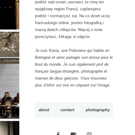
podróż nad ocean: poznasz ze mną ten
W
wyjątkowy region Francji, zaplanujesz
E
podróż i rozmarzysz się. Na co dzień uczę
francuskiego online, jestem fotografką i
mamą dwóch chłopców. Więcej o mnie
przeczytasz, klikając w zdjęcie.
Je suis Kasia, une Polonaise qui habite en
Bretagne et aime partager son amour pour le
bout du monde. Je suis également prof de
français langue étrangère, photographe et
maman de deux garçons. Vous trouverez
plus d’infos sur moi en cliquant sur l’image.
about
contact
photography