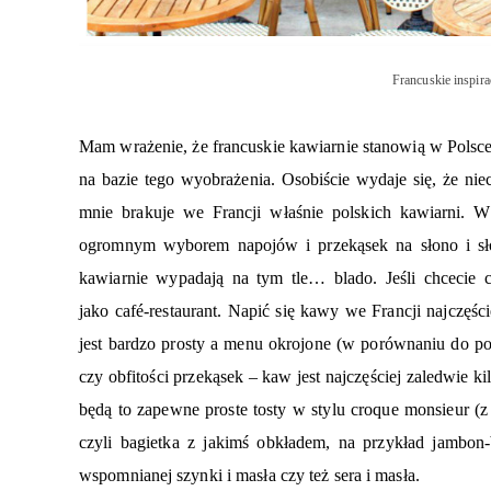
Francuskie inspira
Mam wrażenie, że francuskie kawiarnie stanowią w Polsce 
na bazie tego wyobrażenia. Osobiście wydaje się, że niec
mnie brakuje we Francji właśnie polskich kawiarni. 
ogromnym wyborem napojów i przekąsek na słono i sł
kawiarnie wypadają na tym tle… blado. Jeśli chcecie co
jako café-restaurant. Napić się kawy we Francji najczęśc
jest bardzo prosty a menu okrojone (w porównaniu do po
czy obfitości przekąsek – kaw jest najczęściej zaledwie kil
będą to zapewne proste tosty w stylu croque monsieur (
czyli bagietka z jakimś obkładem, na przykład jambon-
wspomnianej szynki i masła czy też sera i masła.