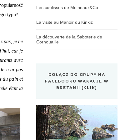
Popularność
Les coulisses de Moineaux&Co
ego typu?
La visite au Manoir du Kinkiz
La découverte de la Saboterie de
z pas, je ne
Cornouaille
’hui, car je
aurants avec
 Je n’ai pas
DOŁĄCZ DO GRUPY NA
t du pain et
FACEBOOKU WAKACJE W
BRETANII (KLIK)
lle était la