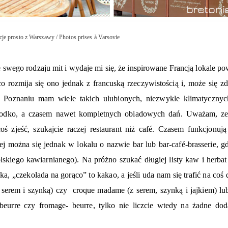
cje prosto z Warszawy / Photos prises à Varsovie
swego rodzaju mit i wydaje mi się, że inspirowane Francją lokale po
o rozmija się ono jednak z francuską rzeczywistością i, może się zd
W Poznaniu mam wiele takich ulubionych, niezwykle klimatycznyc
odko, a czasem nawet kompletnych obiadowych dań. Uważam, ze 
ś zjeść, szukajcie raczej restaurant niż café. Czasem funkcjonuj
iej można się jednak w lokalu o nazwie bar lub bar-café-brasserie, g
lskiego kawiarnianego). Na próżno szukać długiej listy kaw i herba
ka, „czekolada na gorąco” to kakao, a jeśli uda nam się trafić na coś 
z serem i szynką) czy croque madame (z serem, szynką i jajkiem) lu
beurre czy fromage- beurre, tylko nie liczcie wtedy na żadne dod