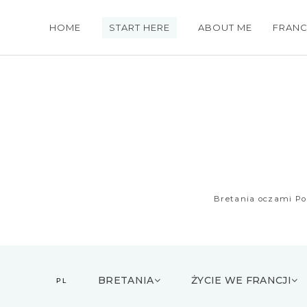
HOME
START HERE
ABOUT ME
FRANC
Bretania oczami Pol
M
e
BRETANIA
ŻYCIE WE FRANCJI
PL
n