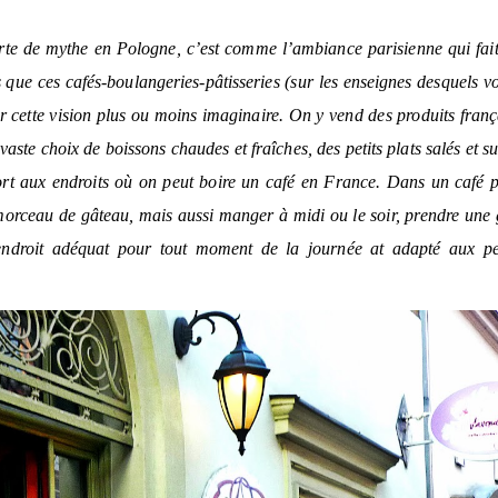
sorte de mythe en Pologne, c’est comme l’ambiance parisienne qui fai
s que ces cafés-boulangeries-pâtisseries (sur les enseignes desquels vo
r cette vision plus ou moins imaginaire. On y vend des produits franç
vaste choix de boissons chaudes et fraîches, des petits plats salés et su
ort aux endroits où on peut boire un café en France. Dans un café p
morceau de gâteau, mais aussi manger à midi ou le soir, prendre une
ndroit adéquat pour tout moment de la journée at adapté aux pet