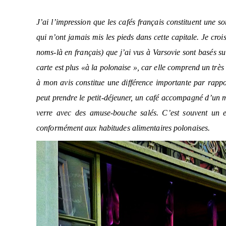
J’ai l’impression que les cafés français constituent une 
qui n’ont jamais mis les pieds dans cette capitale. Je croi
noms-là en français) que j’ai vus à Varsovie sont basés su
carte est plus «à la polonaise », car elle comprend un très 
à mon avis constitue une différence importante par rapp
peut prendre le petit-déjeuner, un café accompagné d’un 
verre avec des amuse-bouche salés. C’est souvent un e
conformément aux habitudes alimentaires polonaises.