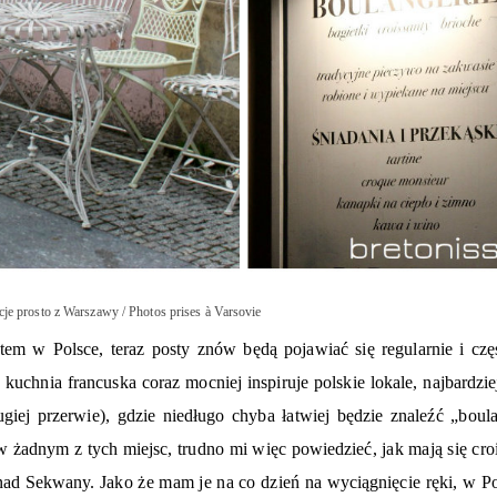
cje prosto z Warszawy / Photos prises à Varsovie
m w Polsce, teraz posty znów będą pojawiać się regularnie i czę
uchnia francuska coraz mocniej inspiruje polskie lokale, najbardzie
ej przerwie), gdzie niedługo chyba łatwiej będzie znaleźć „boula
w żadnym z tych miejsc, trudno mi więc powiedzieć, jak mają się cro
nad Sekwany. Jako że mam je na co dzień na wyciągnięcie ręki, w Po