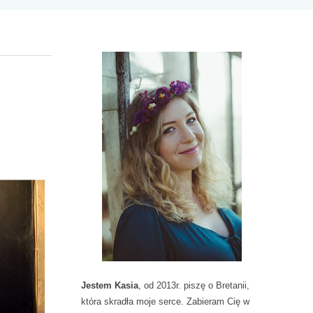
I
N
F
O
R
M
A
C
J
E
D
O
D
A
T
Jestem Kasia
, od 2013r. piszę o Bretanii,
K
która skradła moje serce. Zabieram Cię w
O