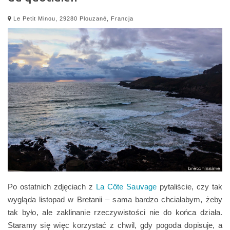
Le Petit Minou, 29280 Plouzané, Francja
Po ostatnich zdjęciach z
La Côte Sauvage
pytaliście, czy tak
wygląda listopad w Bretanii – sama bardzo chciałabym, żeby
tak było, ale zaklinanie rzeczywistości nie do końca działa.
Staramy się więc korzystać z chwil, gdy pogoda dopisuje, a