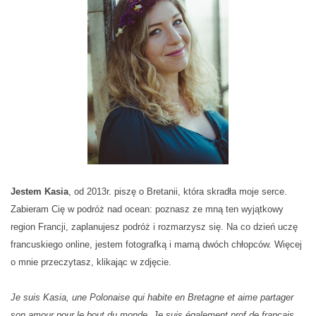
F
O
R
M
A
C
J
E
D
O
D
A
T
Jestem Kasia
, od 2013r. piszę o Bretanii, która skradła moje serce.
K
Zabieram Cię w podróż nad ocean: poznasz ze mną ten wyjątkowy
O
region Francji, zaplanujesz podróż i rozmarzysz się. Na co dzień uczę
W
E
francuskiego online, jestem fotografką i mamą dwóch chłopców. Więcej
o mnie przeczytasz, klikając w zdjęcie.
Je suis Kasia, une Polonaise qui habite en Bretagne et aime partager
son amour pour le bout du monde. Je suis également prof de français