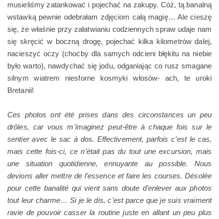
musieliśmy zatankować i pojechać na zakupy. Cóż, tą banalną
wstawką pewnie odebrałam zdjęciom całą magię… Ale cieszę
się, że właśnie przy załatwianiu codziennych spraw udaje nam
się skręcić w boczną drogę, pojechać kilka kilometrów dalej,
nacieszyć oczy (choćby dla samych odcieni błękitu na niebie
było warto), nawdychać się jodu, odganiając co rusz smagane
silnym wiatrem niesforne kosmyki włosów- ach, te uroki
Bretanii!
Ces photos ont été prises dans des circonstances un peu
drôles, car vous m’imaginez peut-être à chaque fois sur le
sentier avec le sac à dos. Effectivement, parfois c’est le cas,
mais cette fois-ci, ce n’était pas du tout une excursion, mais
une situation quotidienne, ennuyante au possible. Nous
devions aller mettre de l’essence et faire les courses. Désolée
pour cette banalité qui vient sans doute d’enlever aux photos
tout leur charme… Si je le dis, c’est parce que je suis vraiment
ravie de pouvoir casser la routine juste en allant un peu plus