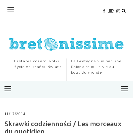
Bretania oczami Polki i
La Bretagne vue par une
życie na krańcu świata
Polonaise ou la vie au
bout du monde
M
e
n
u
11/17/2014
Skrawki codzienności / Les morceaux
du quotidien