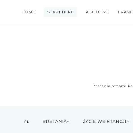
HOME
START HERE
ABOUT ME
FRANC
Bretania oczami Pol
M
e
BRETANIA
ŻYCIE WE FRANCJI
PL
n