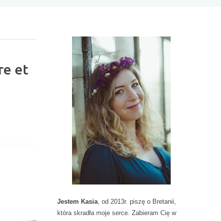
I
N
re et
F
O
R
M
A
C
J
E
D
O
D
A
T
Jestem Kasia
, od 2013r. piszę o Bretanii,
K
która skradła moje serce. Zabieram Cię w
O