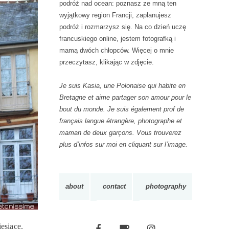
podróż nad ocean: poznasz ze mną ten
W
wyjątkowy region Francji, zaplanujesz
E
podróż i rozmarzysz się. Na co dzień uczę
francuskiego online, jestem fotografką i
mamą dwóch chłopców. Więcej o mnie
przeczytasz, klikając w zdjęcie.
Je suis Kasia, une Polonaise qui habite en
Bretagne et aime partager son amour pour le
bout du monde. Je suis également prof de
français langue étrangère, photographe et
maman de deux garçons. Vous trouverez
plus d’infos sur moi en cliquant sur l’image.
about
contact
photography
esiące.