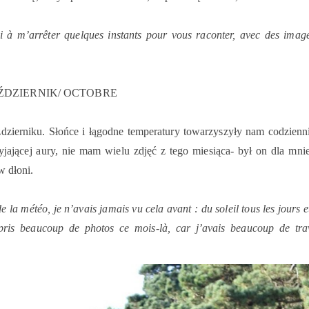
si à m’arrêter quelques instants pour vous raconter, avec des image
ŹDZIERNIK/ OCTOBRE
zierniku. Słońce i łągodne temperatury towarzyszyły nam codzienni
yjającej aury, nie mam wielu zdjęć z tego miesiąca- był on dla mni
w dłoni.
 la météo, je n’avais jamais vu cela avant : du soleil tous les jours 
pris beaucoup de photos ce mois-là, car j’avais beaucoup de tra