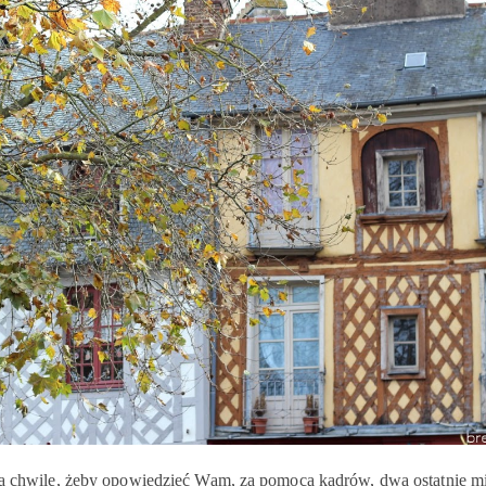
 na chwilę, żeby opowiedzieć Wam, za pomocą kadrów, dwa ostatnie mi